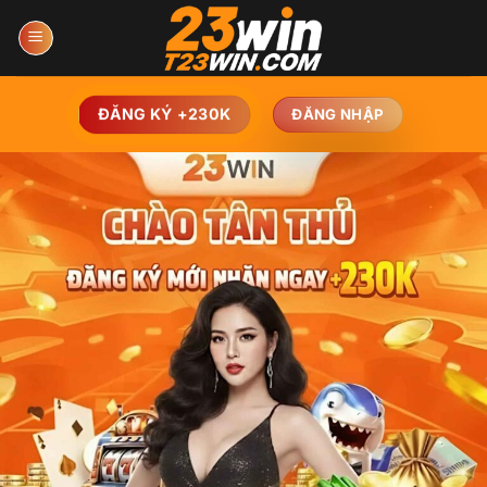
Bỏ
qua
nội
dung
ĐĂNG KÝ +230K
ĐĂNG NHẬP