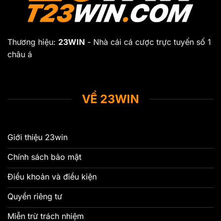
Thương hiệu:
23WIN
- Nhà cái cá cược trực tuyến số 1
châu á
VỀ 23WIN
Giới thiệu 23win
Chính sách bảo mật
Điều khoản và điều kiện
Quyền riêng tư
Miễn trừ trách nhiệm