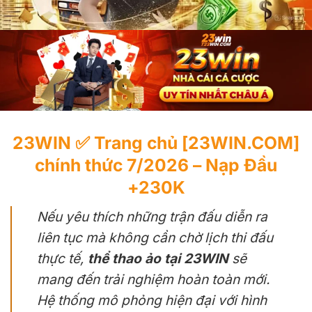
23WIN ✅️ Trang chủ [23WIN.COM]
chính thức 7/2026 – Nạp Đầu
+230K
Nếu yêu thích những trận đấu diễn ra
liên tục mà không cần chờ lịch thi đấu
thực tế,
thể thao ảo tại 23WIN
sẽ
mang đến trải nghiệm hoàn toàn mới.
Hệ thống mô phỏng hiện đại với hình