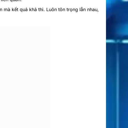
n mà kết quả khả thi. Luôn tôn trọng lẫn nhau,