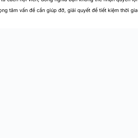
ng tâm vấn đề cần giúp đỡ, giải quyết để tiết kiệm thời gia