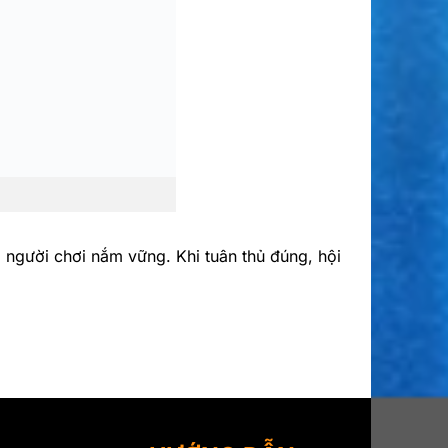
 người chơi nắm vững. Khi tuân thủ đúng, hội