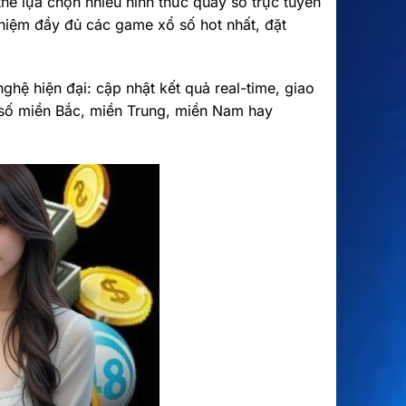
hể lựa chọn nhiều hình thức quay số trực tuyến
ghiệm đầy đủ các game xổ số hot nhất, đặt
ghệ hiện đại: cập nhật kết quả real-time, giao
xổ số miền Bắc, miền Trung, miền Nam hay