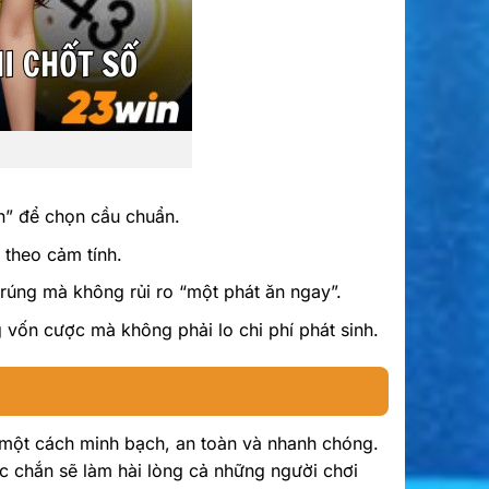
òn” để chọn cầu chuẩn.
 theo cảm tính.
trúng mà không rủi ro “một phát ăn ngay”.
 vốn cược mà không phải lo chi phí phát sinh.
ớn một cách minh bạch, an toàn và nhanh chóng.
ắc chắn sẽ làm hài lòng cả những người chơi