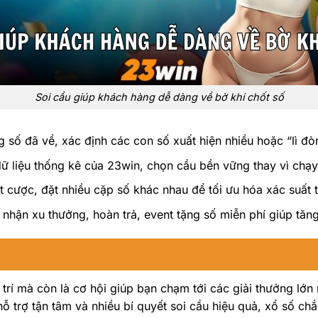
Soi cầu giúp khách hàng dễ dàng về bờ khi chốt số
g số đã về, xác định các con số xuất hiện nhiều hoặc “lì đ
ữ liệu thống kê của 23win, chọn cầu bền vững thay vì chạy
t cược, đặt nhiều cặp số khác nhau để tối ưu hóa xác suất 
nhận xu thưởng, hoàn trả, event tặng số miễn phí giúp tăng
i trí mà còn là cơ hội giúp bạn chạm tới các giải thưởng l
ỗ trợ tận tâm và nhiều bí quyết soi cầu hiệu quả, xổ số ch