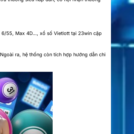
 6/55, Max 4D…, xổ số Vietlott tại 23win cập
. Ngoài ra, hệ thống còn tích hợp hướng dẫn chi