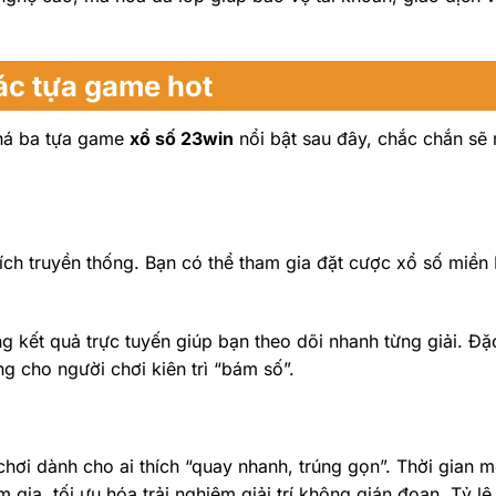
ác tựa game hot
phá ba tựa game
xổ số 23win
nổi bật sau đây, chắc chắn sẽ 
thích truyền thống. Bạn có thể tham gia đặt cược xổ số mi
 kết quả trực tuyến giúp bạn theo dõi nhanh từng giải. Đặc 
ng cho người chơi kiên trì “bám số”.
chơi dành cho ai thích “quay nhanh, trúng gọn”. Thời gian 
am gia, tối ưu hóa trải nghiệm giải trí không gián đoạn. Tỷ 