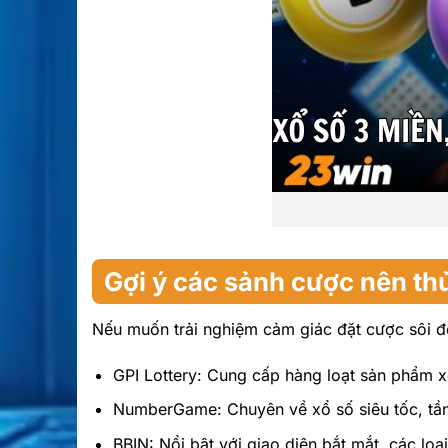
Gợi ý các sảnh cược nên thử
Nếu muốn trải nghiệm cảm giác đặt cược sôi đ
GPI Lottery: Cung cấp hàng loạt sản phẩm x
NumberGame: Chuyên về xổ số siêu tốc, tần 
BBIN: Nổi bật với giao diện bắt mắt, các loạ