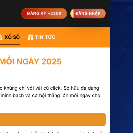
ĐĂNG KÝ +230K
ĐĂNG NHẬP
XỔ SỐ
TIN TỨC
MỖI NGÀY 2025
khủng chỉ với vài cú click. Sở hữu đa dạng
uả minh bạch và cơ hội thắng lớn mỗi ngày cho