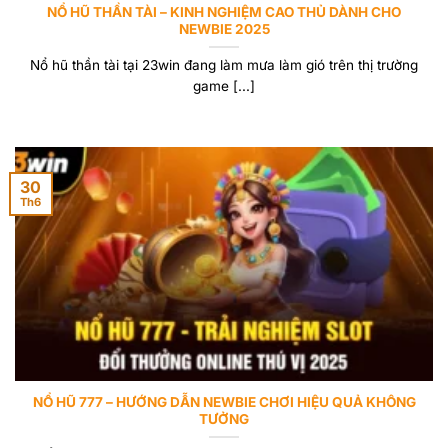
NỔ HŨ THẦN TÀI – KINH NGHIỆM CAO THỦ DÀNH CHO
NEWBIE 2025
Nổ hũ thần tài tại 23win đang làm mưa làm gió trên thị trường
game [...]
30
Th6
NỔ HŨ 777 – HƯỚNG DẪN NEWBIE CHƠI HIỆU QUẢ KHÔNG
TƯỞNG