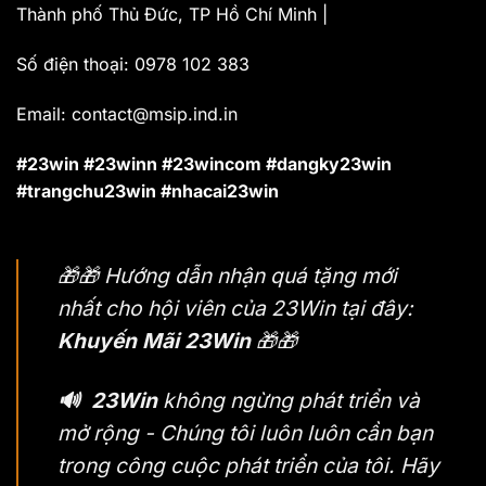
Thành phố Thủ Đức, TP Hồ Chí Minh
|
Số điện thoại:
0978 102 383
Email:
contact@msip.ind.in
#23win #23winn #23wincom #dangky23win
#trangchu23win #nhacai23win
🎁🎁 Hướng dẫn nhận quá tặng mới
nhất cho hội viên của 23Win tại đây:
Khuyến Mãi 23Win
🎁🎁
🔊 23Win
không ngừng phát triển và
mở rộng - Chúng tôi luôn luôn cần bạn
trong công cuộc phát triển của tôi. Hãy