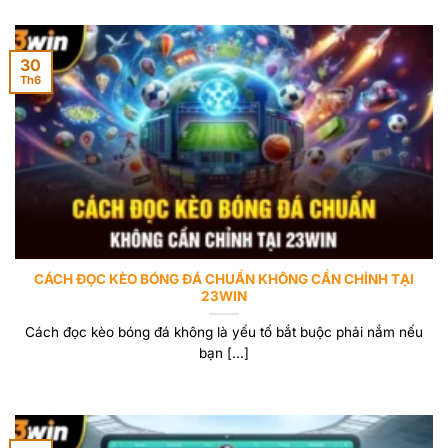
30
Th6
CÁCH ĐỌC KÈO BÓNG ĐÁ CHUẨN KHÔNG CẦN CHỈNH TẠI
23WIN
Cách đọc kèo bóng đá không là yếu tố bắt buộc phải nắm nếu
bạn [...]