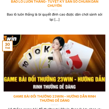
BAO LÔ LUÔN THẮNG- TUYỆT KỸ SĂN SỐ CHUẨN DÂN
CHUYÊN
Bao lô luôn thắng là bí quyết đỉnh cao được dân chơi sành sỏi
tại [...]
30
Th6
GAME BÀI ĐỔI THƯỞNG 23WIN – HƯỚNG DẪN RINH
THƯỞNG DỄ DÀNG