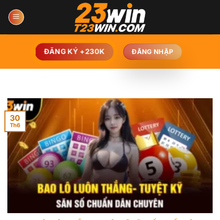
Bỏ
qua
nội
dung
ĐĂNG KÝ +230K
ĐĂNG NHẬP
30
Th6