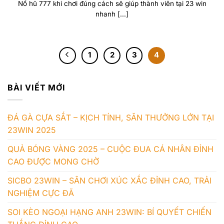
Nổ hũ 777 khi chơi đúng cách sẽ giúp thành viên tại 23 win
nhanh [...]
1
2
3
4
BÀI VIẾT MỚI
ĐÁ GÀ CỰA SẮT – KỊCH TÍNH, SĂN THƯỞNG LỚN TẠI
23WIN 2025
QUẢ BÓNG VÀNG 2025 – CUỘC ĐUA CÁ NHÂN ĐỈNH
CAO ĐƯỢC MONG CHỜ
SICBO 23WIN – SÂN CHƠI XÚC XẮC ĐỈNH CAO, TRẢI
NGHIỆM CỰC ĐÃ
SOI KÈO NGOẠI HẠNG ANH 23WIN: BÍ QUYẾT CHIẾN