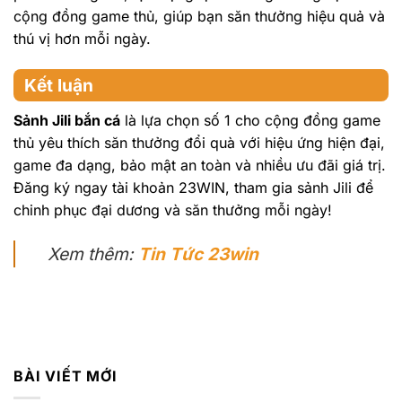
cộng đồng game thủ, giúp bạn săn thưởng hiệu quả và
thú vị hơn mỗi ngày.
Kết luận
Sảnh Jili bắn cá
là lựa chọn số 1 cho cộng đồng game
thủ yêu thích săn thưởng đổi quà với hiệu ứng hiện đại,
game đa dạng, bảo mật an toàn và nhiều ưu đãi giá trị.
Đăng ký ngay tài khoản 23WIN, tham gia sảnh Jili để
chinh phục đại dương và săn thưởng mỗi ngày!
Xem thêm:
Tin Tức 23win
BÀI VIẾT MỚI