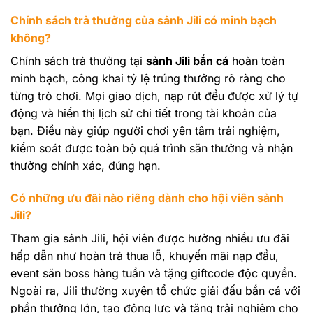
Chính sách trả thưởng của sảnh Jili có minh bạch
không?
Chính sách trả thưởng tại
sảnh Jili bắn cá
hoàn toàn
minh bạch, công khai tỷ lệ trúng thưởng rõ ràng cho
từng trò chơi. Mọi giao dịch, nạp rút đều được xử lý tự
động và hiển thị lịch sử chi tiết trong tài khoản của
bạn. Điều này giúp người chơi yên tâm trải nghiệm,
kiểm soát được toàn bộ quá trình săn thưởng và nhận
thưởng chính xác, đúng hạn.
Có những ưu đãi nào riêng dành cho hội viên sảnh
Jili?
Tham gia sảnh Jili, hội viên được hưởng nhiều ưu đãi
hấp dẫn như hoàn trả thua lỗ, khuyến mãi nạp đầu,
event săn boss hàng tuần và tặng giftcode độc quyền.
Ngoài ra, Jili thường xuyên tổ chức giải đấu bắn cá với
phần thưởng lớn, tạo động lực và tăng trải nghiệm cho