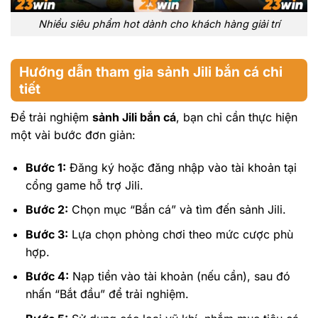
Nhiều siêu phẩm hot dành cho khách hàng giải trí
Hướng dẫn tham gia sảnh Jili bắn cá chi
tiết
Để trải nghiệm
sảnh Jili bắn cá
, bạn chỉ cần thực hiện
một vài bước đơn giản:
Bước 1:
Đăng ký hoặc đăng nhập vào tài khoản tại
cổng game hỗ trợ Jili.
Bước 2:
Chọn mục “Bắn cá” và tìm đến sảnh Jili.
Bước 3:
Lựa chọn phòng chơi theo mức cược phù
hợp.
Bước 4:
Nạp tiền vào tài khoản (nếu cần), sau đó
nhấn “Bắt đầu” để trải nghiệm.