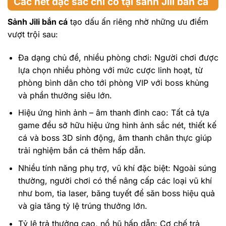
Các nét đặc sắc chỉ có tại sảnh Jili bắn cá
Sảnh Jili bắn cá
tạo dấu ấn riêng nhờ những ưu điểm
vượt trội sau:
Đa dạng chủ đề, nhiều phòng chơi: Người chơi được
lựa chọn nhiều phòng với mức cược linh hoạt, từ
phòng bình dân cho tới phòng VIP với boss khủng
và phần thưởng siêu lớn.
Hiệu ứng hình ảnh – âm thanh đỉnh cao: Tất cả tựa
game đều sở hữu hiệu ứng hình ảnh sắc nét, thiết kế
cá và boss 3D sinh động, âm thanh chân thực giúp
trải nghiệm bắn cá thêm hấp dẫn.
Nhiều tính năng phụ trợ, vũ khí đặc biệt: Ngoài súng
thường, người chơi có thể nâng cấp các loại vũ khí
như bom, tia laser, băng tuyết để săn boss hiệu quả
và gia tăng tỷ lệ trúng thưởng lớn.
Tỷ lệ trả thưởng cao, nổ hũ hấp dẫn: Cơ chế trả