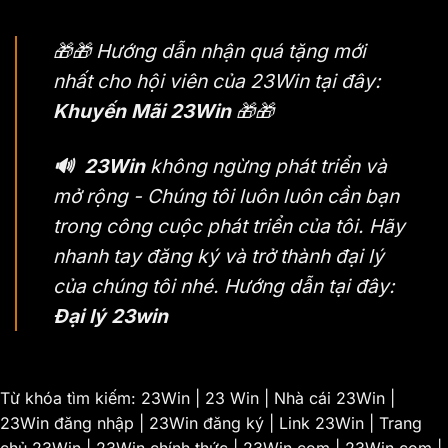
🎁🎁 Hướng dẫn nhận quá tặng mới
nhất cho hội viên của 23Win tại đây:
Khuyến Mãi 23Win
🎁🎁
🔊 23Win
không ngừng phát triển và
mở rộng - Chúng tôi luôn luôn cần bạn
trong công cuộc phát triển của tôi. Hãy
nhanh tay đăng ký và trở thành đại lý
của chúng tôi nhé. Hướng dẫn tại đây:
Đại lý 23win
Từ khóa tìm kiếm: 23Win | 23 Win | Nhà cái 23Win |
23Win đăng nhập | 23Win đăng ký | Link 23Win | Trang
chủ 23Win | 23Win chính thức | 23Win com | 23Win.com |