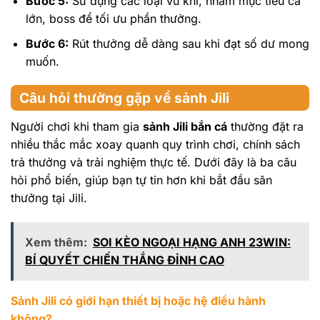
Bước 5:
Sử dụng các loại vũ khí, nhắm mục tiêu cá
lớn, boss để tối ưu phần thưởng.
Bước 6:
Rút thưởng dễ dàng sau khi đạt số dư mong
muốn.
Câu hỏi thường gặp về sảnh Jili
Người chơi khi tham gia
sảnh Jili bắn cá
thường đặt ra
nhiều thắc mắc xoay quanh quy trình chơi, chính sách
trả thưởng và trải nghiệm thực tế. Dưới đây là ba câu
hỏi phổ biến, giúp bạn tự tin hơn khi bắt đầu săn
thưởng tại Jili.
Xem thêm:
SOI KÈO NGOẠI HẠNG ANH 23WIN:
BÍ QUYẾT CHIẾN THẮNG ĐỈNH CAO
Sảnh Jili có giới hạn thiết bị hoặc hệ điều hành
không?