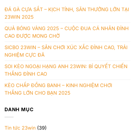
ĐÁ GÀ CỰA SẮT – KỊCH TÍNH, SĂN THƯỞNG LỚN TẠI
23WIN 2025
QUẢ BÓNG VÀNG 2025 – CUỘC ĐUA CÁ NHÂN ĐỈNH
CAO ĐƯỢC MONG CHỜ
SICBO 23WIN – SÂN CHƠI XÚC XẮC ĐỈNH CAO, TRẢI
NGHIỆM CỰC ĐÃ
SOI KÈO NGOẠI HẠNG ANH 23WIN: BÍ QUYẾT CHIẾN
THẮNG ĐỈNH CAO
KÈO CHẤP ĐỒNG BANH – KINH NGHIỆM CHƠI
THẮNG LỚN CHO BẠN 2025
DANH MỤC
Tin tức 23win
(39)