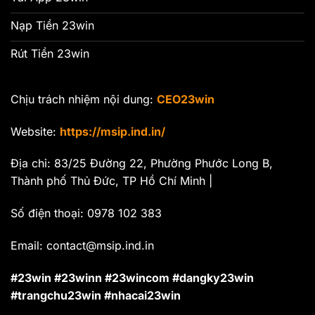
Nạp Tiền 23win
Rút Tiền 23win
Chịu trách nhiệm nội dung:
CEO23win
Website:
https://msip.ind.in/
Địa chỉ:
83/25 Đường 22, Phường Phước Long B,
Thành phố Thủ Đức, TP Hồ Chí Minh
|
Số điện thoại:
0978 102 383
Email:
contact@msip.ind.in
#23win #23winn #23wincom #dangky23win
#trangchu23win #nhacai23win