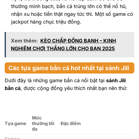
thưởng minh bạch, bắn cá trúng lớn có thể nổ hũ,
nhận xu hoặc tiền thật ngay tức thì. Một số game có
jackpot hàng chục triệu đồng.
Xem thêm:
KÈO CHẤP ĐỒNG BANH – KINH
NGHIỆM CHƠI THẮNG LỚN CHO BẠN 2025
Các tựa game bắn cá hot nhất tại sảnh Jili
Dưới đây là những game bắn cá nổi bật tại
sảnh Jili
bắn cá
, được cộng đồng yêu thích nhất bạn nên thử:
Mức
Tựa game
thưởng tối
Đặc điểm
đa